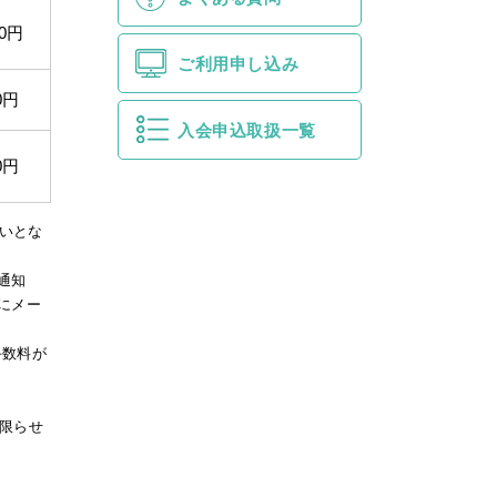
00円
ご利用申し込み
0円
入会申込取扱一覧
0円
いとな
通知
にメー
手数料が
限らせ