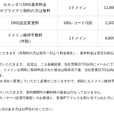
セカンダリDNS基本料金
1ドメイン
11,0
※プライマリ契約の方は無料
DNS設定変更料
100レコード/1回
1,10
ドメイン維持手数料
1ドメイン
6,60
（年額）
ただきます（年契約の方は翌月一日より料金発生）。基本料金は翌月分前払
ていただきます。 設定は、ご入金確認後、当社営業日7日以内にメールにて
し、ドメインを同時に取得申請された場合は取得完了後、当社営業日7日以内
す。
者を当社へ変更していただく必要がございますので、初回にもドメイン維持
せていただきます。契約期間中の解約時の返金は行なっておりません。
約（サーバ設置可能型）のお客様と、直接IPアドレスを割り当てられた方に
な点がある方はお問合わせください。