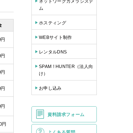
ネットワークカメラシステ
ム
ホスティング
金
WEBサイト制作
0円
レンタルDNS
0円
SPAM ! HUNTER（法人向
0円
け）
お申し込み
0円
0円
資料請求フォーム
00円
よくある質問