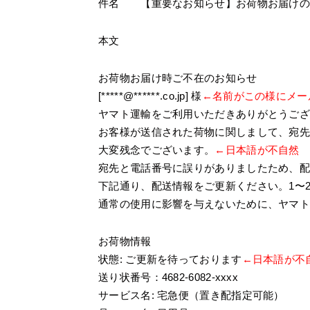
件名 【重要なお知らせ】お荷物お届けの
本文
お荷物お届け時ご不在のお知らせ
[*****@******.co.jp] 様
←名前がこの様にメー
ヤマト運輸をご利用いただきありがとうご
お客様が送信された荷物に関しまして、宛
大変残念でございます。
←日本語が不自然
宛先と電話番号に誤りがありましたため、
下記通り、配送情報をご更新ください。1〜
通常の使用に影響を与えないために、ヤマ
お荷物情報
状態: ご更新を待っております
←日本語が不
送り状番号：4682-6082-xxxx
サービス名: 宅急便（置き配指定可能）