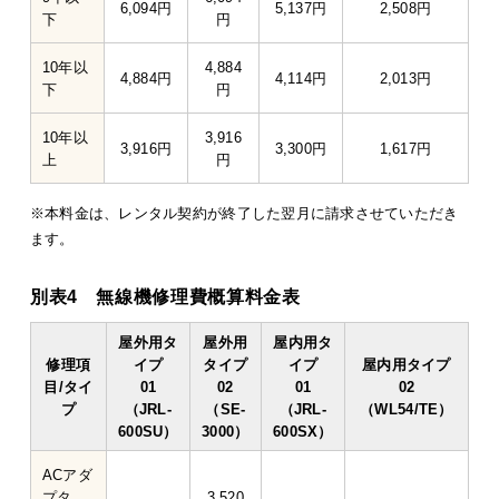
6,094円
5,137円
2,508円
下
円
10年以
4,884
4,884円
4,114円
2,013円
下
円
10年以
3,916
3,916円
3,300円
1,617円
上
円
※本料金は、レンタル契約が終了した翌月に請求させていただき
ます。
別表4 無線機修理費概算料金表
屋外用タ
屋外用
屋内用タ
修理項
イプ
タイプ
イプ
屋内用タイプ
目/タイ
01
02
01
02
プ
（JRL-
（SE-
（JRL-
（WL54/TE）
600SU）
3000）
600SX）
ACアダ
プタ
3,520