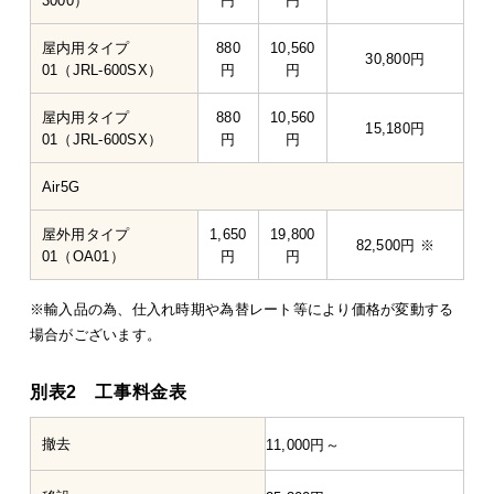
3000）
円
円
屋内用タイプ
880
10,560
30,800円
01（JRL-600SX）
円
円
屋内用タイプ
880
10,560
15,180円
01（JRL-600SX）
円
円
Air5G
屋外用タイプ
1,650
19,800
82,500円 ※
01（OA01）
円
円
※輸入品の為、仕入れ時期や為替レート等により価格が変動する
場合がございます。
別表2 工事料金表
撤去
11,000円～