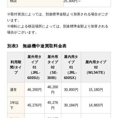
移設
25,300円～
※取付状況によっては、別途標準金額より加算される場合がござ
います。
※移転による移設場所によっては、別途標準金額より加算される
場合がございます。
別表3 無線機中途買取料金表
屋外用タ
屋外用
屋内用タ
利用期
イプ
タイプ
イプ
屋内用タイプ
間/タイ
01
02
01
02
プ
（JRL-
（SE-
（JRL-
（WL54/TE）
600SU）
3000）
600SX）
46,200
通常
46,200円
30,800円
15,180円
円
1年以
45,276
45,276円
30,184円
14,883円
下
円