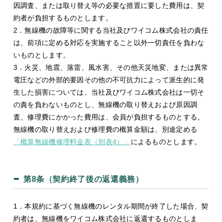
因調査、または取り替え等の必要な措置に要した費用は、契
約者が負担するものとします。
2．無線機の故障等に関する当社及びワイコム株式会社の責任
は、前項に定める対応を実施すること以外一切責任を負わな
いものとします。
3．火災、地震、落雷、風水害、その他天災地変、または異常
電圧などの外部的要因その他の不可抗力によって派生的に発
生した損害については、当社及びワイコム株式会社は一切そ
の責を負わないものとし、無線機の取り替えおよび原因調
査、修理費にかかった費用は、会員が負担するものとする。
無線機の取り替えおよび修理費の概算金額は、別途定める
「概算無線機修理料金表（別表4）」
によるものとします。
第8条（契約終了後の返還義務）
1．本規約に基づく無線機のレンタル期間が終了した場合、契
約者は、無線機をワイコム株式会社に返還するものとしま