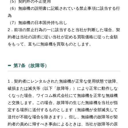
（5）契約外の不正使用
（6）無線機の説明書に記載されている禁止事項に該当する行
為
（7）無線機の日本国外持ち出し
2．前項の禁止行為の一に該当すると当社が判断した場合、契
約者は当社の請求に従い当社が定める買取価格に従った金額
をもって、直ちに無線機を買取ものとします。
第7条（故障等）
1．契約者にレンタルされた無線機が正常な使用状態で故障、
破損または滅失等（以下「故障等」）により正常に動作しな
くなった場合、ワイコム株式会社にて無線機を正常な無線機
と交換します。この場合、故障等の生じた無線機を当社が指
定する場所に送付するものとします（無線機が全部滅失して
送付が不能な場合を除きます）。但し、無線機の故障等が契
約者の責めに帰すべき事由によるときは、当社が故障等の原