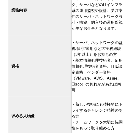
ク、サーバなどのITインフラ
業務内容
系の運用監視や設計、受注案
件のサーバ・ネットワーク設
計・構築、納入後の運用監視
が主なお仕事となります。
・サーバ、ネットワークの監
視/保守/運用などの実務経験
（3年以上）をお持ちの方
・基本情報処理技術者、応用
資格
情報処理技術者資格、ITIL認
定資格、ベンダー資格
（VMware、AWS、Azure、
Cisco）の何れかがあれば尚
可
・新しい技術にも積極的にト
ライするチャレンジ精神のあ
求める人物像
る方
・チームワークを大切に協調
性をもって取り組める方