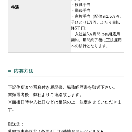
・役職手当
待遇
・勤続手当
・家族手当（配偶者1.5万円、
子ひとり1万円、ふたり目以
降5千円）
・入社後6ヵ月間は有期雇用
契約、期間終了後に正規雇用
への移行となります。
応募方法
下記住所まで写真付き履歴書、職務経歴書を郵送下さい。
書類選考後、弊社よりご連絡致します。
※面接日時や入社日などは相談の上、決定させていただきま
す。
郵送先：
札幌市中央区北 1条西8丁目3番地おおわだビル８F